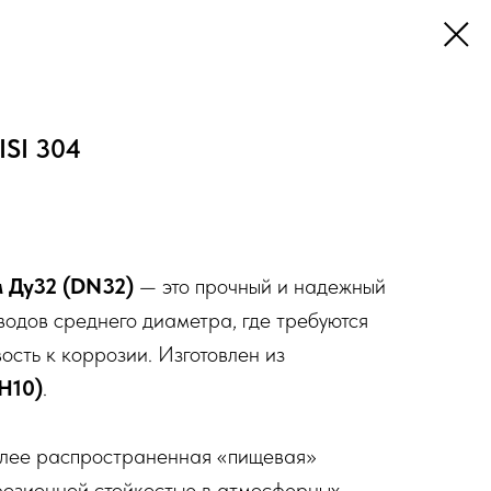
ISI 304
 Ду32 (DN32)
— это прочный и надежный
одов среднего диаметра, где требуются
сть к коррозии. Изготовлен из
Н10)
.
ее распространенная «пищевая»
розионной стойкостью в атмосферных